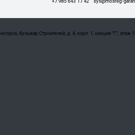
+7 985 643 17 42
sys@mosreg-garant
орск, бульвар Строителей, д. 4, корп. 1, секция "Г", этаж 1