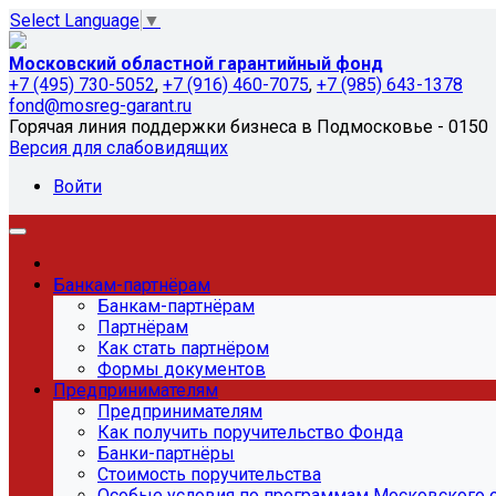
Select Language
▼
Московский областной гарантийный фонд
+7 (495) 730-5052
,
+7 (916) 460-7075
,
+7 (985) 643-1378
fond@mosreg-garant.ru
Горячая линия поддержки бизнеса в Подмосковье - 0150
Версия для слабовидящих
Войти
Банкам-партнёрам
Банкам-партнёрам
Партнёрам
Как стать партнёром
Формы документов
Предпринимателям
Предпринимателям
Как получить поручительство Фонда
Банки-партнёры
Стоимость поручительства
Особые условия по программам Московского 