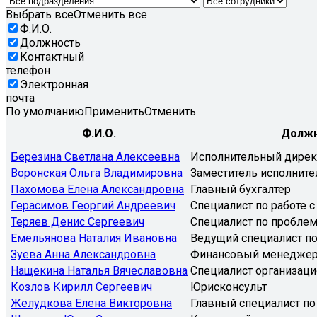
Выбрать все
Отменить все
Ф.И.О.
Должность
Контактный
телефон
Электронная
почта
По умолчанию
Применить
Отменить
Ф.И.О.
Должн
Березина Светлана Алексеевна
Исполнительный дирек
Воронская Ольга Владимировна
Заместитель исполните
Пахомова Елена Александровна
Главный бухгалтер
Герасимов Георгий Андреевич
Специалист по работе с
Теряев Денис Сергеевич
Специалист по пробле
Емельянова Наталия Ивановна
Ведущий специалист по
Зуева Анна Александровна
Финансовый менедже
Нащекина Наталья Вячеславовна
Специалист организаци
Козлов Кирилл Сергеевич
Юрисконсульт
Желудкова Елена Викторовна
Главный специалист по