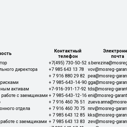
Контактный
Электронн
ость
телефон
почта
тор
+7(495) 730-50-52
s.berezina@mosreg-
льного директора
+7 985 643 13 78
vov@mosreg-garant
+ 7 916 880 29 82
pea@mosreg-garant
 рисками
+ 7 985-643-14-90
gga@mosreg-garant
мным активам
+7-916-391-17-92
tds@mosreg-garant
 работе с заемщиками
+ 7 985-643-12-16
eni@mosreg-garant
р
+ 7 916 460 76 51
zueva.anna@mosreg
онного отдела
+ 7 916 460 70 75
nnv@mosreg-garant
+ 7 985 643 12 85
kks@mosreg-garant
 работе с заемщиками
+ 7 985 643 13 83
zev@mosreg-garant