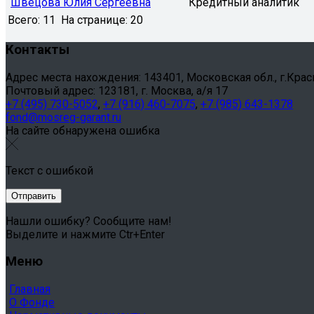
Швецова Юлия Сергеевна
Кредитный аналитик
Всего:
11
На странице:
20
Контакты
Адрес места нахождения: 143401, Московская обл., г.Красног
Почтовый адрес: 123181, г. Москва, а/я 17
+7 (495) 730-5052
,
+7 (916) 460-7075
,
+7 (985) 643-1378
fond@mosreg-garant.ru
На сайте обнаружена ошибка
Текст с ошибкой
Нашли ошибку? Сообщите нам!
Выделите и нажмите Ctr+Enter
Меню
Главная
О Фонде