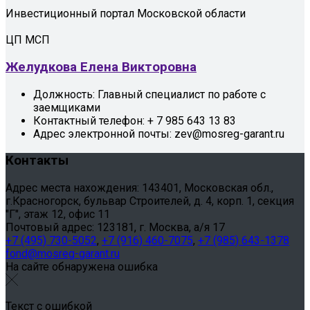
Инвестиционный портал Московской области
ЦП МСП
Желудкова Елена Викторовна
Должность:
Главный специалист по работе с
заемщиками
Контактный телефон:
+ 7 985 643 13 83
Адрес электронной почты:
zev@mosreg-garant.ru
Контакты
Адрес места нахождения: 143401, Московская обл.,
г.Красногорск, бульвар Строителей, д. 4, корп. 1, секция
"Г", этаж 12, офис 11
Почтовый адрес: 123181, г. Москва, а/я 17
+7 (495) 730-5052
,
+7 (916) 460-7075
,
+7 (985) 643-1378
fond@mosreg-garant.ru
На сайте обнаружена ошибка
Текст с ошибкой