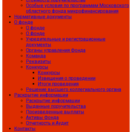
Особые условия по программам Московского
областного фонда микрофинансирования
Нормативные документы
О фонде
О фонде
О фонде
Учредительные и регистрационные
документы
Органы управления Фонда
Команда
Реквизиты
Конкурсы
Конкурсы
Извещения о проведении
Итоги проведения
Решение высшего коллегиального органа
Раскрытие информации
Раскрытие информации
Выданные поручительства
Произведенные выплаты
Активы Фонда
Отчетность и Аудит
Контакты