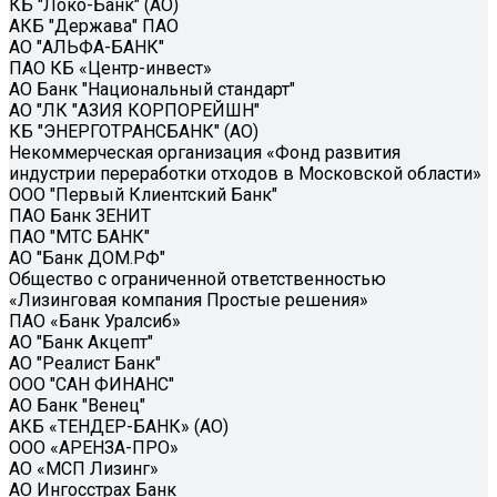
КБ "Локо-Банк" (АО)
АКБ "Держава" ПАО
АО "АЛЬФА-БАНК"
ПАО КБ «Центр-инвест»
АО Банк "Национальный стандарт"
АО "ЛК "АЗИЯ КОРПОРЕЙШН"
КБ "ЭНЕРГОТРАНСБАНК" (АО)
Некоммерческая организация «Фонд развития
индустрии переработки отходов в Московской области»
ООО "Первый Клиентский Банк"
ПАО Банк ЗЕНИТ
ПАО "МТС БАНК"
АО "Банк ДОМ.РФ"
Общество с ограниченной ответственностью
«Лизинговая компания Простые решения»
ПАО «Банк Уралсиб»
АО "Банк Акцепт"
АО "Реалист Банк"
ООО "САН ФИНАНС"
АО Банк "Венец"
АКБ «ТЕНДЕР-БАНК» (АО)
ООО «АРЕНЗА-ПРО»
АО «МСП Лизинг»
АО Ингосстрах Банк