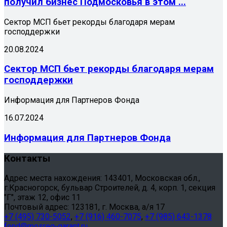
получил бизнес Подмосковья в этом ...
Сектор МСП бьет рекорды благодаря мерам
господдержки
20.08.2024
Сектор МСП бьет рекорды благодаря мерам
господдержки
Информация для Партнеров Фонда
16.07.2024
Информация для Партнеров Фонда
Контакты
Адрес места нахождения: 143401, Московская обл.,
г.Красногорск, бульвар Строителей, д. 4, корп. 1, секция
"Г", этаж 12, офис 11
Почтовый адрес: 123181, г. Москва, а/я 17
+7 (495) 730-5052
,
+7 (916) 460-7075
,
+7 (985) 643-1378
fond@mosreg-garant.ru