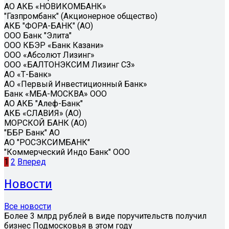
АО АКБ «НОВИКОМБАНК»
"Газпромбанк" (Акционерное общество)
АКБ "ФОРА-БАНК" (АО)
ООО Банк "Элита"
ООО КБЭР «Банк Казани»
ООО «Абсолют Лизинг»
ООО «БАЛТОНЭКСИМ Лизинг СЗ»
АО «Т-Банк»
АО «Первый Инвестиционный Банк»
Банк «МБА-МОСКВА» ООО
АО АКБ "Алеф-Банк"
АКБ «СЛАВИЯ» (АО)
МОРСКОЙ БАНК (АО)
"ББР Банк" АО
АО "РОСЭКСИМБАНК"
"Коммерческий Индо Банк" ООО
1
2
Вперед
Новости
Все новости
Более 3 млрд рублей в виде поручительств получил
бизнес Подмосковья в этом году