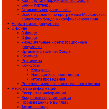
Как получить поручительство Фонда
Банки-партнёры
Стоимость поручительства
Особые условия по программам Московского
областного фонда микрофинансирования
Нормативные документы
О фонде
О фонде
О фонде
Учредительные и регистрационные
документы
Органы управления Фонда
Команда
Реквизиты
Конкурсы
Конкурсы
Извещения о проведении
Итоги проведения
Решение высшего коллегиального органа
Раскрытие информации
Раскрытие информации
Выданные поручительства
Произведенные выплаты
Активы Фонда