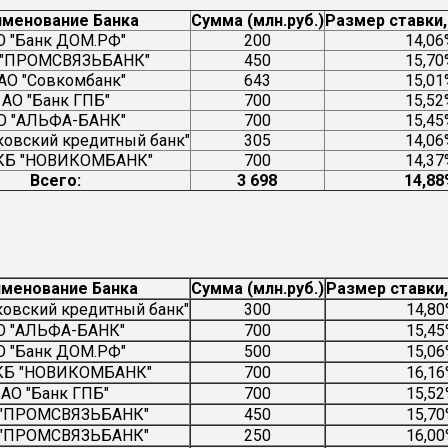
именование Банка
Сумма (млн.руб.)
Размер ставки,
О "Банк ДОМ.РФ"
200
14,06
 "ПРОМСВЯЗЬБАНК"
450
15,70
АО "Совкомбанк"
643
15,01
АО "Банк ГПБ"
700
15,52
О "АЛЬФА-БАНК"
700
15,45
овский кредитный банк"
305
14,06
КБ "НОВИКОМБАНК"
700
14,37
Всего:
3 698
14,88
менование Банка
Сумма (млн.руб.)
Размер ставки
овский кредитный банк"
300
14,8
О "АЛЬФА-БАНК"
700
15,4
О "Банк ДОМ.РФ"
500
15,0
КБ "НОВИКОМБАНК"
700
16,1
АО "Банк ГПБ"
700
15,5
 "ПРОМСВЯЗЬБАНК"
450
15,7
 "ПРОМСВЯЗЬБАНК"
250
16,0