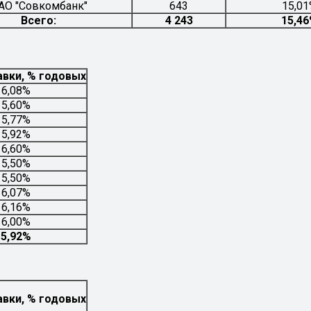
АО "Совкомбанк"
643
15,0
Всего:
4 243
15,4
авки, % годовых
16,08%
15,60%
15,77%
15,92%
16,60%
15,50%
15,50%
16,07%
16,16%
16,00%
15,92%
авки, % годовых