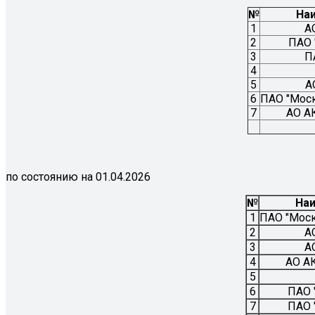
№
На
1
А
2
ПАО
3
П
4
5
А
6
ПАО "Моск
7
АО А
по состоянию на 01.04.2026
№
Наи
1
ПАО "Моск
2
А
3
А
4
АО А
5
6
ПАО
7
ПАО