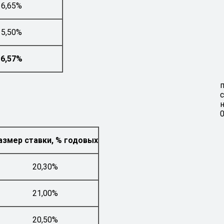
16,65%
15,50%
16,57%
0
азмер ставки, % годовых
20,30%
21,00%
20,50%