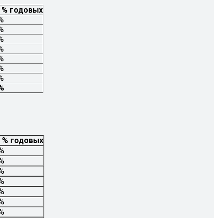
 % годовых
%
%
%
%
%
%
%
%
, % годовых
0%
5%
6%
6%
2%
0%
0%