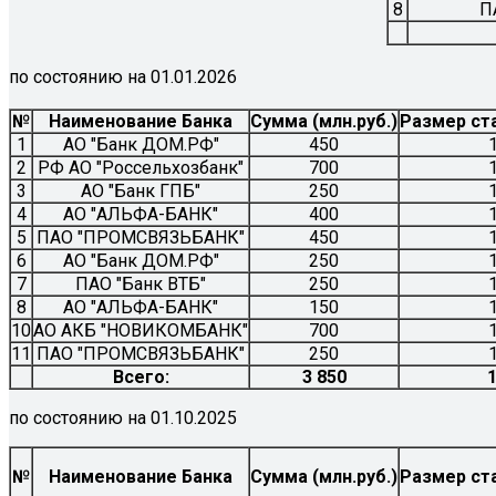
8
П
по состоянию на 01.01.2026
№
Наименование Банка
Сумма (млн.руб.)
Размер ст
1
АО "Банк ДОМ.РФ"
450
2
РФ АО "Россельхозбанк"
700
3
АО "Банк ГПБ"
250
4
АО "АЛЬФА-БАНК"
400
5
ПАО "ПРОМСВЯЗЬБАНК"
450
6
АО "Банк ДОМ.РФ"
250
7
ПАО "Банк ВТБ"
250
8
АО "АЛЬФА-БАНК"
150
10
АО АКБ "НОВИКОМБАНК"
700
11
ПАО "ПРОМСВЯЗЬБАНК"
250
Всего:
3 850
по состоянию на 01.10.2025
№
Наименование Банка
Сумма (млн.руб.)
Размер ст