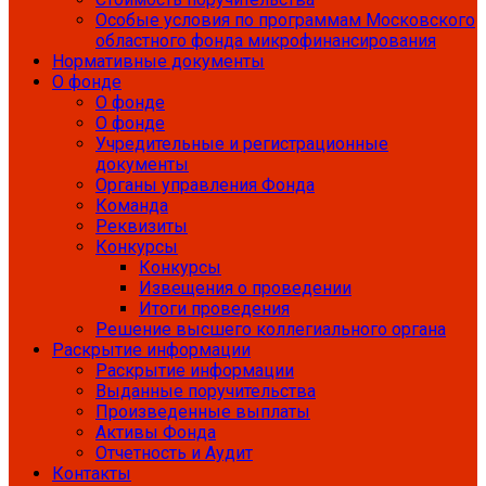
Особые условия по программам Московского
областного фонда микрофинансирования
Нормативные документы
О фонде
О фонде
О фонде
Учредительные и регистрационные
документы
Органы управления Фонда
Команда
Реквизиты
Конкурсы
Конкурсы
Извещения о проведении
Итоги проведения
Решение высшего коллегиального органа
Раскрытие информации
Раскрытие информации
Выданные поручительства
Произведенные выплаты
Активы Фонда
Отчетность и Аудит
Контакты