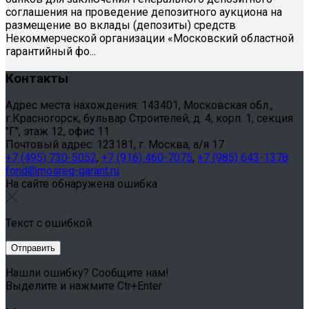
соглашения на проведение депозитного аукциона на
размещение во вклады (депозиты) средств
Некоммерческой организации «Московский областной
гарантийный фо...
Контакты
Адрес места нахождения: 143401, Московская обл.,
г.Красногорск, бульвар Строителей, д. 4, корп. 1, секция
"Г", этаж 12, офис 11
Почтовый адрес: 123181, г. Москва, а/я 17
+7 (495) 730-5052
,
+7 (916) 460-7075
,
+7 (985) 643-1378
fond@mosreg-garant.ru
На сайте обнаружена ошибка
Текст с ошибкой
Нашли ошибку? Сообщите нам!
Выделите и нажмите Ctr+Enter