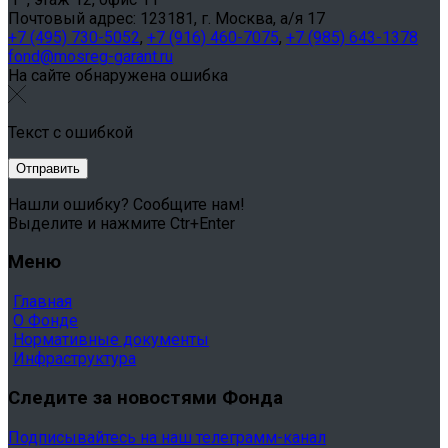
Почтовый адрес: 123181, г. Москва, а/я 17
+7 (495) 730-5052
,
+7 (916) 460-7075
,
+7 (985) 643-1378
fond@mosreg-garant.ru
На сайте обнаружена ошибка
Текст с ошибкой
Нашли ошибку? Сообщите нам!
Выделите и нажмите Ctr+Enter
Меню
Главная
О Фонде
Нормативные документы
Инфраструктура
Следите за новостями Фонда
Подписывайтесь на наш телеграмм-канал