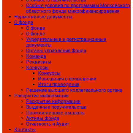
Особые условия по программам Московского
областного фонда микрофинансирования
Нормативные документы
О фонде
О фонде
О фонде
Учредительные и регистрационные
документы
Органы управления Фонда
Команда
Реквизиты
Конкурсы
Конкурсы
Извещения о проведении
Итоги проведения
Решение высшего коллегиального органа
Раскрытие информации
Раскрытие информации
Выданные поручительства
Произведенные выплаты
Активы Фонда
Отчетность и Аудит
Контакты