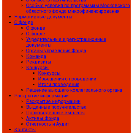
Особые условия по программам Московского
областного фонда микрофинансирования
Нормативные документы
О фонде
О фонде
О фонде
Учредительные и регистрационные
документы
Органы управления Фонда
Команда
Реквизиты
Конкурсы
Конкурсы
Извещения о проведении
Итоги проведения
Решение высшего коллегиального органа
Раскрытие информации
Раскрытие информации
Выданные поручительства
Произведенные выплаты
Активы Фонда
Отчетность и Аудит
Контакты