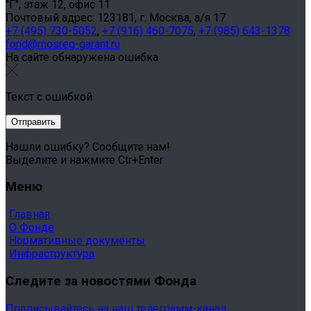
"Г", этаж 12, офис 11
Почтовый адрес: 123181, г. Москва, а/я 17
+7 (495) 730-5052
,
+7 (916) 460-7075
,
+7 (985) 643-1378
fond@mosreg-garant.ru
На сайте обнаружена ошибка
Текст с ошибкой
Нашли ошибку? Сообщите нам!
Выделите и нажмите Ctr+Enter
Меню
Главная
О Фонде
Нормативные документы
Инфраструктура
Следите за новостями Фонда
Подписывайтесь на наш телеграмм-канал