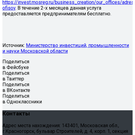
https://invest.mosreg.ru/business_creation/our_offices/adres
ofisov
. В течение 2-х месяцев данная услуга
предоставляется предпринимателям бесплатно.
Источник:
Министерство инвестиций, промышленности
и науки Московской области
Поделиться
в Фейсбуке
Поделиться
в Твиттер
Поделиться
в ВКонтакте
Поделиться
в Одноклассники
Контакты
Адрес места нахождения: 143401, Московская обл.,
г.Красногорск, бульвар Строителей, д. 4, корп. 1, секция