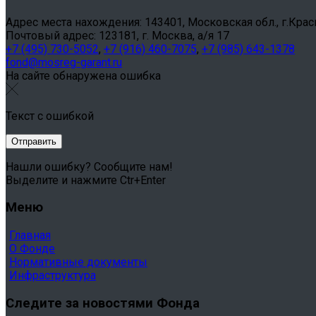
Адрес места нахождения: 143401, Московская обл., г.Красног
Почтовый адрес: 123181, г. Москва, а/я 17
+7 (495) 730-5052
,
+7 (916) 460-7075
,
+7 (985) 643-1378
fond@mosreg-garant.ru
На сайте обнаружена ошибка
Текст с ошибкой
Нашли ошибку? Сообщите нам!
Выделите и нажмите Ctr+Enter
Меню
Главная
О Фонде
Нормативные документы
Инфраструктура
Следите за новостями Фонда