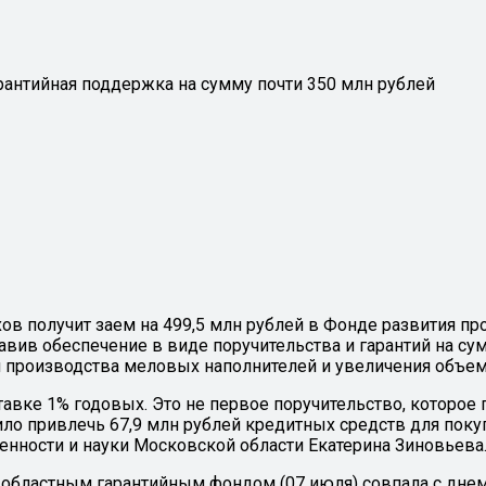
рантийная поддержка на сумму почти 350 млн рублей
хов получит заем на 499,5 млн рублей в Фонде развития 
вив обеспечение в виде поручительства и гарантий на сум
я производства меловых наполнителей и увеличения объе
ставке 1% годовых. Это не первое поручительство, которо
олило привлечь 67,9 млн рублей кредитных средств для по
енности и науки Московской области Екатерина Зиновьева
областным гарантийным фондом (07 июля) совпала с днем 