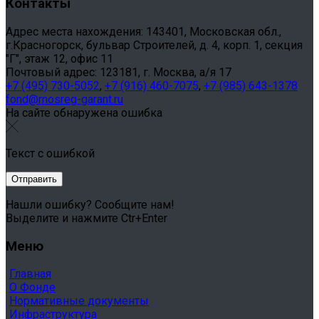
Контакты
Адрес места нахождения: 143401, Московская обл.,
г.Красногорск, бульвар Строителей, д. 4, корп. 1, секция
"Г", этаж 12, офис 11
Почтовый адрес: 123181, г. Москва, а/я 17
+7 (495) 730-5052
,
+7 (916) 460-7075
,
+7 (985) 643-1378
fond@mosreg-garant.ru
На сайте обнаружена ошибка
Текст с ошибкой
Нашли ошибку? Сообщите нам!
Выделите и нажмите Ctr+Enter
Меню
Главная
О Фонде
Нормативные документы
Инфраструктура