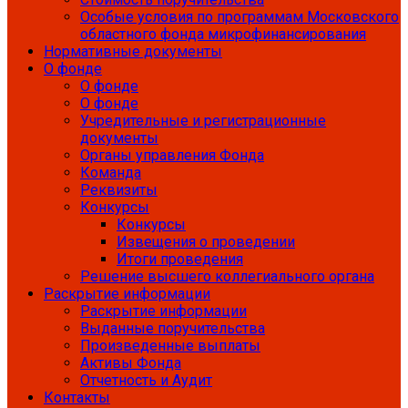
Особые условия по программам Московского
областного фонда микрофинансирования
Нормативные документы
О фонде
О фонде
О фонде
Учредительные и регистрационные
документы
Органы управления Фонда
Команда
Реквизиты
Конкурсы
Конкурсы
Извещения о проведении
Итоги проведения
Решение высшего коллегиального органа
Раскрытие информации
Раскрытие информации
Выданные поручительства
Произведенные выплаты
Активы Фонда
Отчетность и Аудит
Контакты