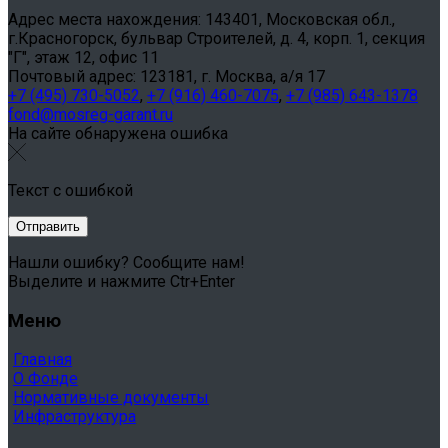
Адрес места нахождения: 143401, Московская обл.,
г.Красногорск, бульвар Строителей, д. 4, корп. 1, секция
"Г", этаж 12, офис 11
Почтовый адрес: 123181, г. Москва, а/я 17
+7 (495) 730-5052
,
+7 (916) 460-7075
,
+7 (985) 643-1378
fond@mosreg-garant.ru
На сайте обнаружена ошибка
Текст с ошибкой
Нашли ошибку? Сообщите нам!
Выделите и нажмите Ctr+Enter
Меню
Главная
О Фонде
Нормативные документы
Инфраструктура