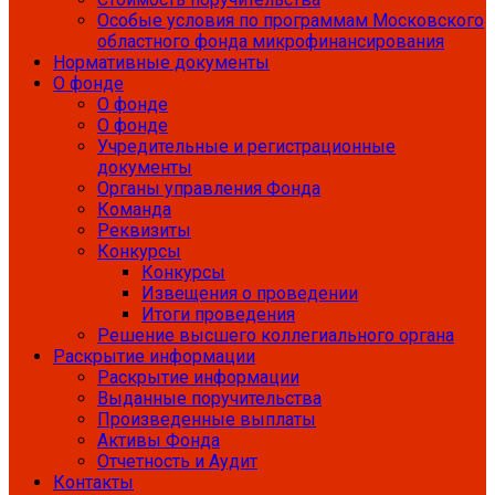
Особые условия по программам Московского
областного фонда микрофинансирования
Нормативные документы
О фонде
О фонде
О фонде
Учредительные и регистрационные
документы
Органы управления Фонда
Команда
Реквизиты
Конкурсы
Конкурсы
Извещения о проведении
Итоги проведения
Решение высшего коллегиального органа
Раскрытие информации
Раскрытие информации
Выданные поручительства
Произведенные выплаты
Активы Фонда
Отчетность и Аудит
Контакты