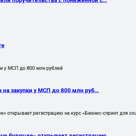
ли поручительства с пониженной с...
те
и у МСП до 800 млн рублей
на закупки у МСП до 800 млн руб...
» открывает регистрацию на курс «Бизнес-спринт для со
е будущее» открывает регистрацию ...