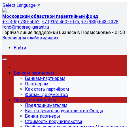
Select Language
▼
Московский областной гарантийный фонд
+7 (495) 730-5052
,
+7 (916) 460-7075
,
+7 (985) 643-1378
fond@mosreg-garant.ru
Горячая линия поддержки бизнеса в Подмосковье - 0150
Версия для слабовидящих
Войти
Банкам-партнёрам
Банкам-партнёрам
Партнёрам
Как стать партнёром
Формы документов
Предпринимателям
Предпринимателям
Как получить поручительство Фонда
Банки-партнёры
Стоимость поручительства
Особые условия по программам Московского 