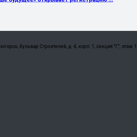
орск, бульвар Строителей, д. 4, корп. 1, секция "Г", этаж 1