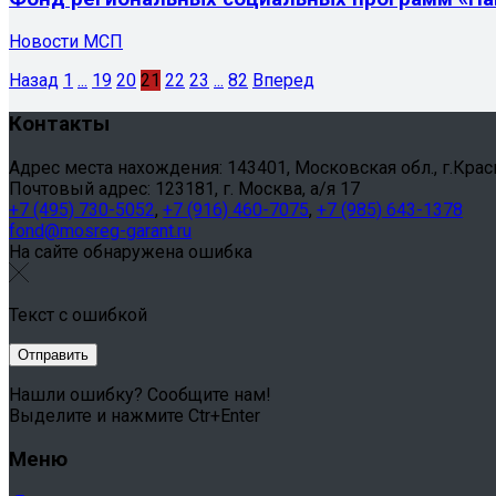
Новости МСП
Назад
1
...
19
20
21
22
23
...
82
Вперед
Контакты
Адрес места нахождения: 143401, Московская обл., г.Красног
Почтовый адрес: 123181, г. Москва, а/я 17
+7 (495) 730-5052
,
+7 (916) 460-7075
,
+7 (985) 643-1378
fond@mosreg-garant.ru
На сайте обнаружена ошибка
Текст с ошибкой
Нашли ошибку? Сообщите нам!
Выделите и нажмите Ctr+Enter
Меню