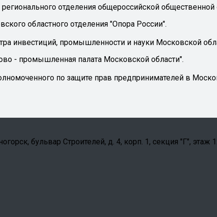
о регионального отделения общероссийской общественной
вского областного отделения "Опора России".
тра инвестиций, промышленности и науки Московской обл
ово - промышленная палата Московской области".
полномоченного по защите прав предпринимателей в Моско
орск, бульвар Строителей, д. 4, корп. 1, секция "Г", этаж 1