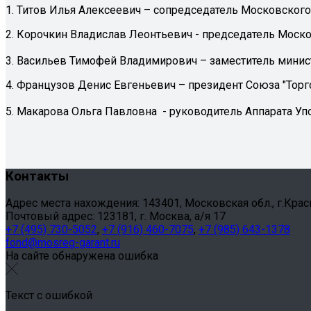
1. Титов Илья Алексеевич – сопредседатель Московског
2. Корочкин Владислав Леонтьевич - председатель Моско
3. Васильев Тимофей Владимирович – заместитель минис
4. Французов Денис Евгеньевич – президент Союза "Торг
5. Макарова Ольга Павловна - руководитель Аппарата У
Контакты
Адрес места нахождения: 143401, Московская обл., г.Красног
Почтовый адрес: 123181, г. Москва, а/я 17
+7 (495) 730-5052
,
+7 (916) 460-7075
,
+7 (985) 643-1378
fond@mosreg-garant.ru
На сайте обнаружена ошибка
Текст с ошибкой