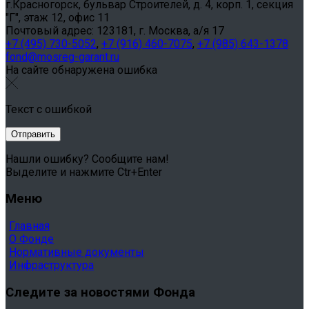
г.Красногорск, бульвар Строителей, д. 4, корп. 1, секция
"Г", этаж 12, офис 11
Почтовый адрес: 123181, г. Москва, а/я 17
+7 (495) 730-5052
,
+7 (916) 460-7075
,
+7 (985) 643-1378
fond@mosreg-garant.ru
На сайте обнаружена ошибка
Текст с ошибкой
Нашли ошибку? Сообщите нам!
Выделите и нажмите Ctr+Enter
Меню
Главная
О Фонде
Нормативные документы
Инфраструктура
Следите за новостями Фонда