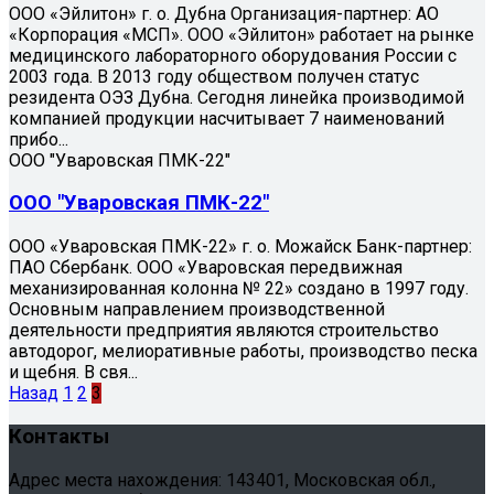
ООО «Эйлитон» г. о. Дубна Организация-партнер: АО
«Корпорация «МСП». ООО «Эйлитон» работает на рынке
медицинского лабораторного оборудования России c
2003 года. В 2013 году обществом получен статус
резидента ОЭЗ Дубна. Сегодня линейка производимой
компанией продукции насчитывает 7 наименований
прибо...
ООО "Уваровская ПМК-22"
ООО "Уваровская ПМК-22"
ООО «Уваровская ПМК-22» г. о. Можайск Банк-партнер:
ПАО Сбербанк. ООО «Уваровская передвижная
механизированная колонна № 22» создано в 1997 году.
Основным направлением производственной
деятельности предприятия являются строительство
автодорог, мелиоративные работы, производство песка
и щебня. В свя...
Назад
1
2
3
Контакты
Адрес места нахождения: 143401, Московская обл.,