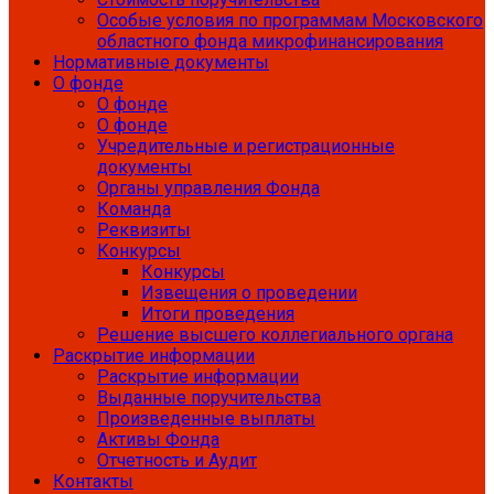
Особые условия по программам Московского
областного фонда микрофинансирования
Нормативные документы
О фонде
О фонде
О фонде
Учредительные и регистрационные
документы
Органы управления Фонда
Команда
Реквизиты
Конкурсы
Конкурсы
Извещения о проведении
Итоги проведения
Решение высшего коллегиального органа
Раскрытие информации
Раскрытие информации
Выданные поручительства
Произведенные выплаты
Активы Фонда
Отчетность и Аудит
Контакты