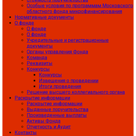
Особые условия по программам Московского
областного фонда микрофинансирования
Нормативные документы
О фонде
О фонде
О фонде
Учредительные и регистрационные
документы
Органы управления Фонда
Команда
Реквизиты
Конкурсы
Конкурсы
Извещения о проведении
Итоги проведения
Решение высшего коллегиального органа
Раскрытие информации
Раскрытие информации
Выданные поручительства
Произведенные выплаты
Активы Фонда
Отчетность и Аудит
Контакты