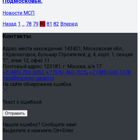
Подмосковья.
Новости МСП
Назад
1
...
78
79
80
81
82
Вперед
Контакты
Адрес места нахождения: 143401, Московская обл.,
г.Красногорск, бульвар Строителей, д. 4, корп. 1, секция
"Г", этаж 12, офис 11
Почтовый адрес: 123181, г. Москва, а/я 17
+7 (495) 730-5052
,
+7 (916) 460-7075
,
+7 (985) 643-1378
fond@mosreg-garant.ru
На сайте обнаружена ошибка
Текст с ошибкой
Нашли ошибку? Сообщите нам!
Выделите и нажмите Ctr+Enter