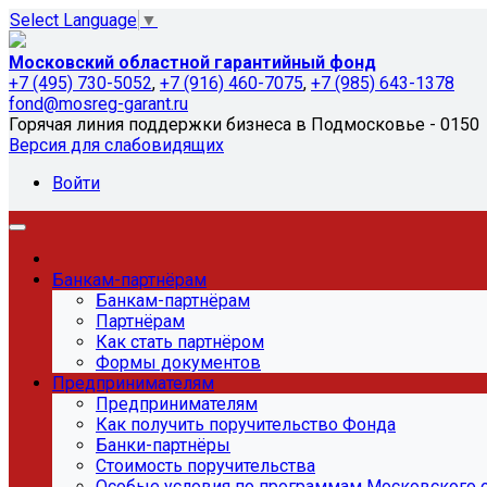
Select Language
▼
Московский областной гарантийный фонд
+7 (495) 730-5052
,
+7 (916) 460-7075
,
+7 (985) 643-1378
fond@mosreg-garant.ru
Горячая линия поддержки бизнеса в Подмосковье - 0150
Версия для слабовидящих
Войти
Банкам-партнёрам
Банкам-партнёрам
Партнёрам
Как стать партнёром
Формы документов
Предпринимателям
Предпринимателям
Как получить поручительство Фонда
Банки-партнёры
Стоимость поручительства
Особые условия по программам Московского 