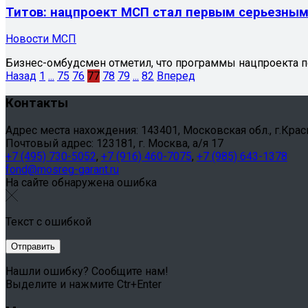
Титов: нацпроект МСП стал первым серьезным
Новости МСП
Бизнес-омбудсмен отметил, что программы нацпроекта по
Назад
1
...
75
76
77
78
79
...
82
Вперед
Контакты
Адрес места нахождения: 143401, Московская обл., г.Красног
Почтовый адрес: 123181, г. Москва, а/я 17
+7 (495) 730-5052
,
+7 (916) 460-7075
,
+7 (985) 643-1378
fond@mosreg-garant.ru
На сайте обнаружена ошибка
Текст с ошибкой
Нашли ошибку? Сообщите нам!
Выделите и нажмите Ctr+Enter