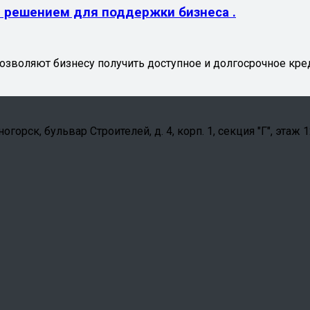
 решением для поддержки бизнеса .
зволяют бизнесу получить доступное и долгосрочное кред
орск, бульвар Строителей, д. 4, корп. 1, секция "Г", этаж 1