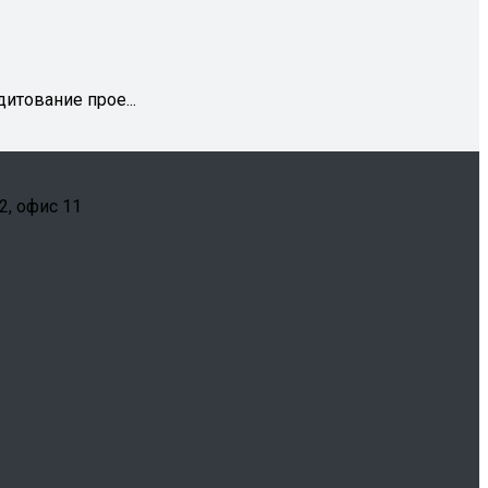
итование прое...
2, офис 11