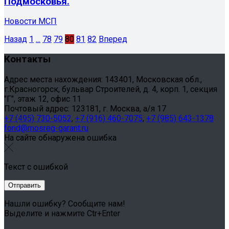
Подмосковья.
Новости МСП
Назад
1
...
78
79
80
81
82
Вперед
Контакты
Адрес места нахождения: 143401, Московская обл.,
г.Красногорск, бульвар Строителей, д. 4, корп. 1, секция
"Г", этаж 12, офис 11
Почтовый адрес: 123181, г. Москва, а/я 17
+7 (495) 730-5052
,
+7 (916) 460-7075
,
+7 (985) 643-1378
fond@mosreg-garant.ru
На сайте обнаружена ошибка
Текст с ошибкой
Нашли ошибку? Сообщите нам!
Выделите и нажмите Ctr+Enter