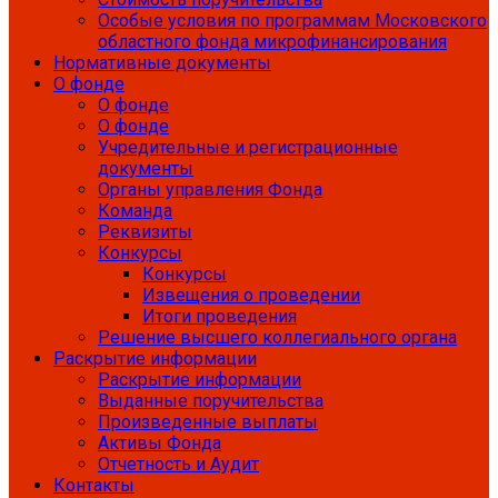
Особые условия по программам Московского
областного фонда микрофинансирования
Нормативные документы
О фонде
О фонде
О фонде
Учредительные и регистрационные
документы
Органы управления Фонда
Команда
Реквизиты
Конкурсы
Конкурсы
Извещения о проведении
Итоги проведения
Решение высшего коллегиального органа
Раскрытие информации
Раскрытие информации
Выданные поручительства
Произведенные выплаты
Активы Фонда
Отчетность и Аудит
Контакты