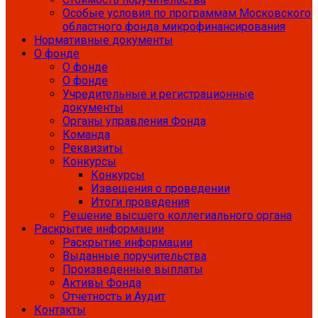
Особые условия по программам Московского
областного фонда микрофинансирования
Нормативные документы
О фонде
О фонде
О фонде
Учредительные и регистрационные
документы
Органы управления Фонда
Команда
Реквизиты
Конкурсы
Конкурсы
Извещения о проведении
Итоги проведения
Решение высшего коллегиального органа
Раскрытие информации
Раскрытие информации
Выданные поручительства
Произведенные выплаты
Активы Фонда
Отчетность и Аудит
Контакты