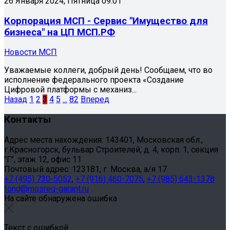
26 Января 2024, Пятница 09:01
Корпорация МСП - Сервис "Имущество для
бизнеса" на ЦП МСП.РФ
Новости МСП
Уважаемые коллеги, добрый день! Сообщаем, что во
исполнение федерального проекта «Создание
Цифровой платформы с механиз...
Назад
1
2
3
4
5
...
82
Вперед
Контакты
Адрес места нахождения: 143401, Московская обл.,
г.Красногорск, бульвар Строителей, д. 4, корп. 1, секция
"Г", этаж 12, офис 11
Почтовый адрес: 123181, г. Москва, а/я 17
+7 (495) 730-5052
,
+7 (916) 460-7075
,
+7 (985) 643-1378
fond@mosreg-garant.ru
На сайте обнаружена ошибка
Текст с ошибкой