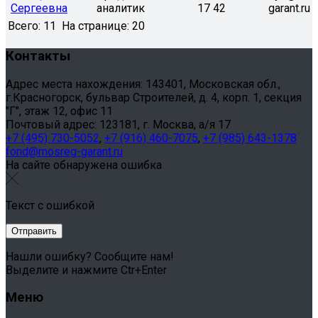
Сергеевна
аналитик
17 42
garant.ru
Всего:
11
На странице:
20
Контакты
Адрес места нахождения: 143401, Московская обл.,
г.Красногорск, бульвар Строителей, д. 4, корп. 1, секция
"Г", этаж 12, офис 11
Почтовый адрес: 123181, г. Москва, а/я 17
+7 (495) 730-5052
,
+7 (916) 460-7075
,
+7 (985) 643-1378
fond@mosreg-garant.ru
На сайте обнаружена ошибка
Текст с ошибкой
Нашли ошибку? Сообщите нам!
Выделите и нажмите Ctr+Enter
Меню