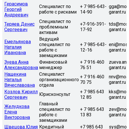
Герасимов
Специалист по
+ 7 985-643-
gga@mos
Георгий
работе с рисками
14-90
garant.ru
Андреевич
Специалист по
Теряев Денис
+7-916-391-
tds@mos
проблемным
Сергеевич
17-92
garant.ru
активам
Ведущий
Емельянова
специалист по
+ 7 985-643-
eni@mosr
Наталия
работе с
12-16
garant.ru
Ивановна
заемщиками
Зуева Анна
Финансовый
+ 7 916 460
zueva.an
Александровна
менеджер
76 51
garant.ru
Нащекина
Специалист
+ 7 916 460
nnv@mos
Наталья
организационного
70 75
garant.ru
Вячеславовна
отдела
Козлов Кирилл
+ 7 985 643
kks@mos
Юрисконсульт
Сергеевич
12 85
garant.ru
Главный
Желудкова
специалист по
+ 7 985 643
zev@mos
Елена
работе с
13 83
garant.ru
Викторовна
заемщиками
Швецова Юлия
Кредитный
+7 985 643
sys@mos