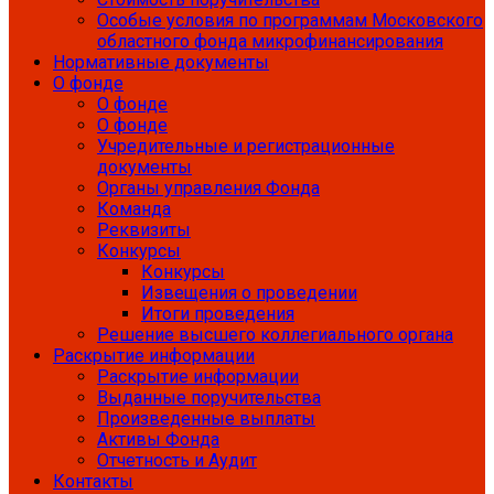
Особые условия по программам Московского
областного фонда микрофинансирования
Нормативные документы
О фонде
О фонде
О фонде
Учредительные и регистрационные
документы
Органы управления Фонда
Команда
Реквизиты
Конкурсы
Конкурсы
Извещения о проведении
Итоги проведения
Решение высшего коллегиального органа
Раскрытие информации
Раскрытие информации
Выданные поручительства
Произведенные выплаты
Активы Фонда
Отчетность и Аудит
Контакты