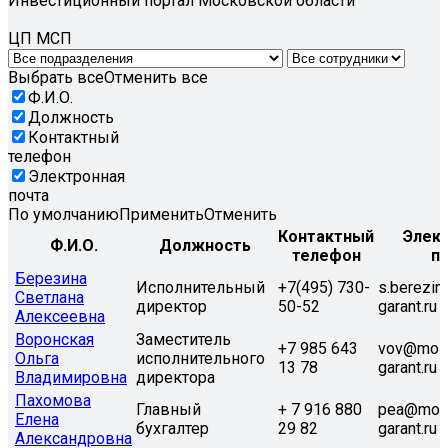
Инвестиционный портал Московской области
ЦП МСП
Выбрать все
Отменить все
Ф.И.О.
Должность
Контактный
телефон
Электронная
почта
По умолчанию
Применить
Отменить
Контактный
Элек
Ф.И.О.
Должность
телефон
п
Березина
Исполнительный
+7(495) 730-
s.berezi
Светлана
директор
50-52
garant.ru
Алексеевна
Воронская
Заместитель
+7 985 643
vov@mos
Ольга
исполнительного
13 78
garant.ru
Владимировна
директора
Пахомова
Главный
+ 7 916 880
pea@mos
Елена
бухгалтер
29 82
garant.ru
Александровна